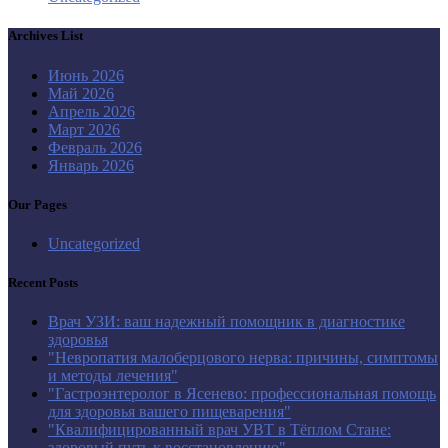
Archives List
Июнь 2026
Май 2026
Апрель 2026
Март 2026
Февраль 2026
Январь 2026
Our Pages
Uncategorized
Recent Posts
Врач УЗИ: ваш надежный помощник в диагностике
здоровья
"Невропатия малоберцового нерва: причины, симптомы
и методы лечения"
"Гастроэнтеролог в Ясенево: профессиональная помощь
для здоровья вашего пищеварения"
"Квалифицированный врач УВТ в Тёплом Стане:
здоровый путь к восстановлению"