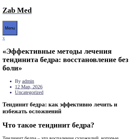
Skip
Zab Med
to
content
Menu
Close
x
Menu
«Эффективные методы лечения
тендинита бедра: восстановление без
боли»
By
admin
12 Мар, 2026
Uncategorized
Тендинит бедра: как эффективно лечить и
избежать осложнений
Что такое тендинит бедра?
Тендинит бедра – это воспаление сухожилий, которые